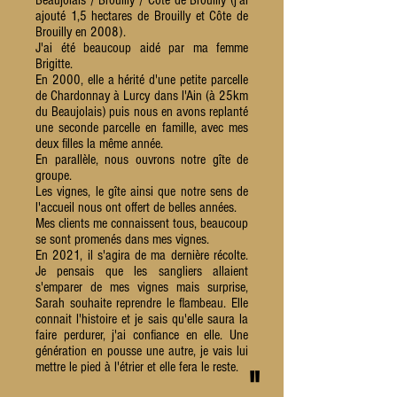
Beaujolais / Brouilly / Côte de Brouilly (j'ai
ajouté 1,5 hectares de Brouilly et Côte de
Brouilly en 2008).
J'ai été beaucoup aidé par ma femme
Brigitte.
En 2000, elle a hérité d'une petite parcelle
de Chardonnay à Lurcy dans l'Ain (à 25km
du Beaujolais) puis nous en avons replanté
une seconde parcelle en famille, avec mes
deux filles la même année.
En parallèle, nous ouvrons notre gîte de
groupe.
Les vignes, le gîte ainsi que notre sens de
l'accueil nous ont offert de belles années.
Mes clients me connaissent tous, beaucoup
se sont promenés dans mes vignes.
En 2021, il s'agira de ma dernière récolte.
Je pensais que les sangliers allaient
s'emparer de mes vignes mais surprise,
Sarah souhaite reprendre le flambeau. Elle
connait l'histoire et je sais qu'elle saura la
faire perdurer, j'ai confiance en elle. Une
génération en pousse une autre, je vais lui
mettre le pied à l'étrier et elle fera le reste.
"