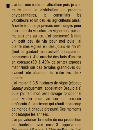
J'ai fait une école de viticulture puis je suis
"
rentré dans la distribution de produits
phytosanitaires, je conseillais les
viticulteurs et un peu les agriculteurs aussi.
A cette époque, je prenais mes congés pour
aller faire du vin chez les vignerons, puis je
me suis pris au jeu. J'ai commencé à faire
un petit peu de vin pour moi puis j'ai
planté mes vignes en Beaujolais en 1981
(tout en gardant mon activité principale de
commercial). J'ai arraché des bois d'acacia
en coteaux (30 à 40% de pente) exposés
matin/midi sur des terrains granitiques qui
avaient été abandonnés entre les deux
guerres.
J'ai replanté 3,5 hectares de vigne (cépage
Gamay uniquement, appellation Beaujolais)
puis j'ai fait mon petit cuvage fonctionnel
pour vinifier mon vin sur un pressoir
américain à l'ancienne qui réunit beaucoup
de monde à chaque pressuré. Ces moments
ont marqué les années.
J'ai pu valoriser la moitié de ma production
en bouteille avec mes 3 appellations