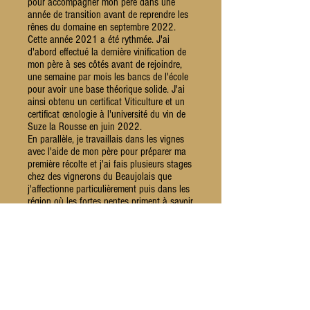
pour accompagner mon père dans une
année de transition avant de reprendre les
rênes du domaine en septembre 2022.
Cette année 2021 a été rythmée. J'ai
d'abord effectué la dernière vinification de
mon père à ses côtés avant de rejoindre,
une semaine par mois les bancs de l'école
pour avoir une base théorique solide. J'ai
ainsi obtenu un certificat Viticulture et un
certificat œnologie à l'université du vin de
Suze la Rousse en juin 2022.
En parallèle, je travaillais dans les vignes
avec l'aide de mon père pour préparer ma
première récolte et j'ai fais plusieurs stages
chez des vignerons du Beaujolais que
j'affectionne particulièrement puis dans les
région où les fortes pentes priment à savoir
le Cerdon, Condrieu et la Savoie !
Une année riche de partage avec mon père
et d'apprentissage théorique et pratique
avec les nombreux vignerons qui nous
entourent. Depuis juillet 2022, mon père
n'est plus en activité. Ses conseils sont
précieux tout au long de l'année et surtout